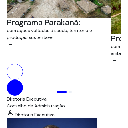
Programa Parakanã:
com ações voltadas à saúde, território e
Prog
produção sustentável
minimize
com atu
ambienta
minimize
Diretoria Executiva
Conselho de Administração
person
Diretoria Executiva