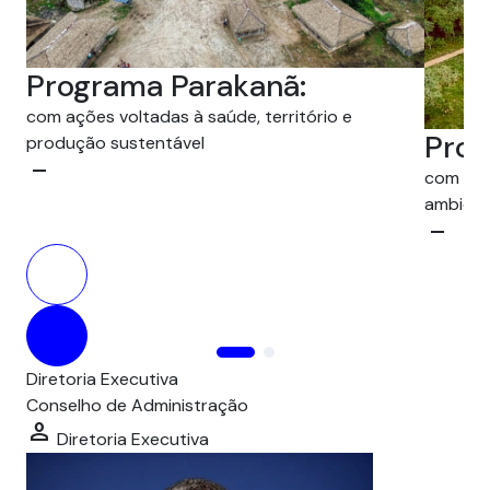
Programa Parakanã:
com ações voltadas à saúde, território e
Prog
produção sustentável
minimize
com atu
ambienta
minimize
Diretoria Executiva
Conselho de Administração
person
Diretoria Executiva